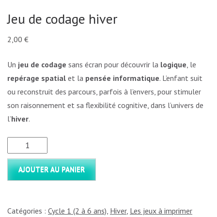
Jeu de codage hiver
2,00
€
Un
jeu de codage
sans écran pour découvrir la
logique
, le
repérage spatial
et la
pensée informatique
. L’enfant suit
ou reconstruit des parcours, parfois à l’envers, pour stimuler
son raisonnement et sa flexibilité cognitive, dans l’univers de
l’
hiver
.
quantité
de
AJOUTER AU PANIER
Jeu
de
codage
Catégories :
Cycle 1 (2 à 6 ans)
,
Hiver
,
Les jeux à imprimer
hiver