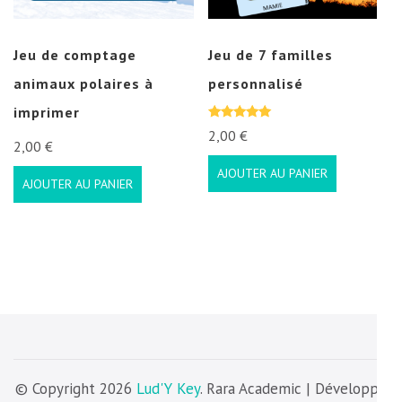
Jeu de comptage
Jeu de 7 familles
animaux polaires à
personnalisé
imprimer
Note
2,00
€
5.00
2,00
€
sur 5
AJOUTER AU PANIER
AJOUTER AU PANIER
© Copyright 2026
Lud'Y Key
. Rara Academic | Développé