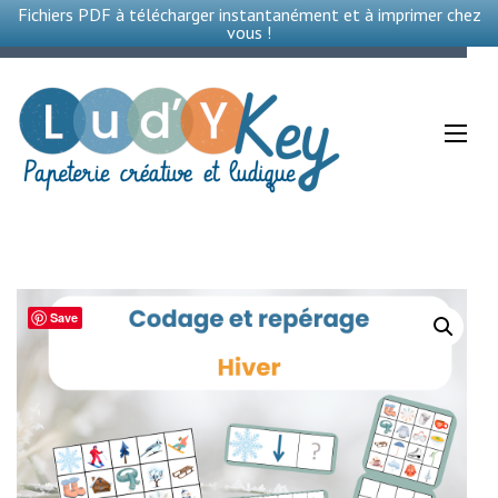
Fichiers PDF à télécharger instantanément et à imprimer chez
vous !
Aller
au
contenu
(Pressez
Entrée)
Save